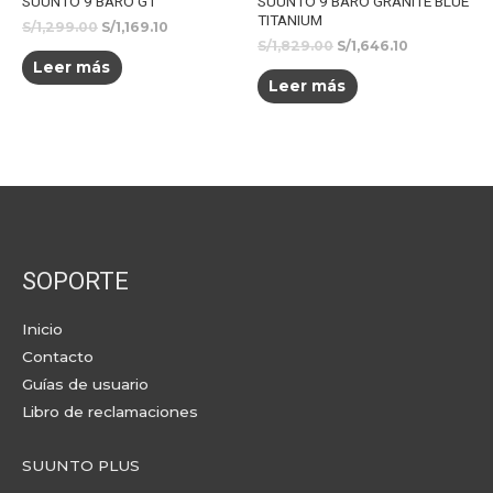
SUUNTO 9 BARO G1
SUUNTO 9 BARO GRANITE BLUE
TITANIUM
S/
1,299.00
S/
1,169.10
S/
1,829.00
S/
1,646.10
Leer más
Leer más
SOPORTE
Inicio
Contacto
Guías de usuario
Libro de reclamaciones
SUUNTO PLUS