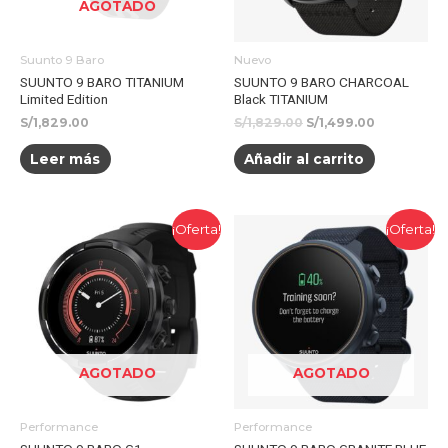
AGOTADO
Suunto 9 Baro
Nuevo
SUUNTO 9 BARO TITANIUM
SUUNTO 9 BARO CHARCOAL
Limited Edition
Black TITANIUM
S/
1,829.00
S/
1,829.00
S/
1,499.00
Leer más
Añadir al carrito
¡Oferta!
¡Oferta!
AGOTADO
AGOTADO
Performance
Performance