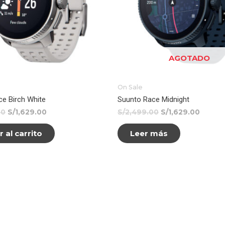
AGOTADO
On Sale
e Birch White
Suunto Race Midnight
00
S/
1,629.00
S/
2,499.00
S/
1,629.00
 al carrito
Leer más