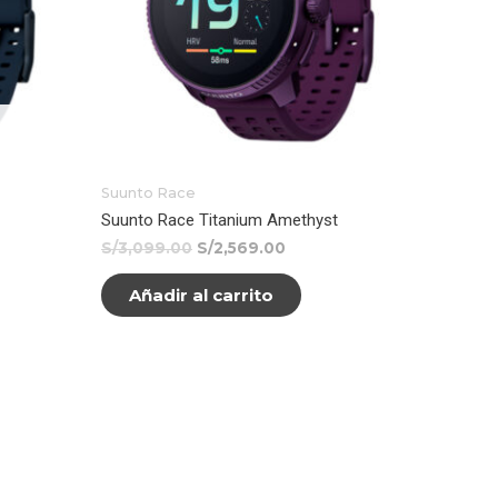
Suunto Race
Suunto Race Titanium Amethyst
S/
3,099.00
S/
2,569.00
Añadir al carrito