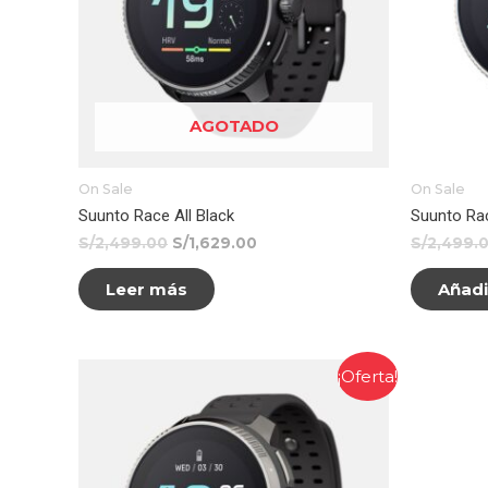
AGOTADO
On Sale
On Sale
Suunto Race All Black
Suunto Rac
S/
2,499.00
S/
1,629.00
S/
2,499.
Leer más
Añadir
¡Oferta!