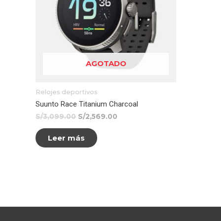
AGOTADO
Relojes deportivos
Suunto Race Titanium Charcoal
S/
3,099.00
S/
2,569.00
Leer más