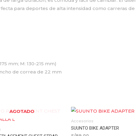
ona de larga duración, es cómoda y fácil de cambiar. El dis
erfecta para deportes de alta intensidad como carreras de
-175 mm; M: 130-215 mm)
 ancho de correa de 22 mm
AGOTADO
Accesorios
SUUNTO BIKE ADAPTER
s
S/
89.00