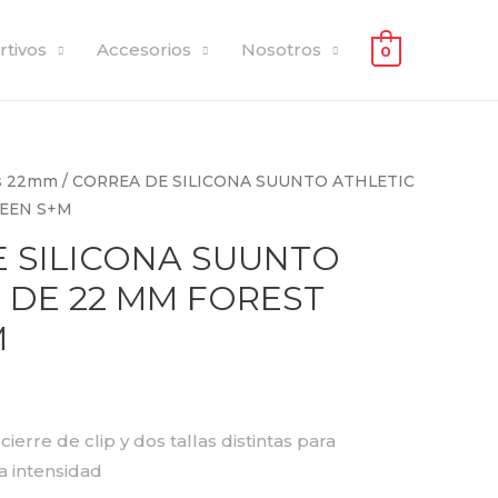
rtivos
Accesorios
Nosotros
0
s 22mm
/ CORREA DE SILICONA SUUNTO ATHLETIC
REEN S+M
 SILICONA SUUNTO
2 DE 22 MM FOREST
M
cierre de clip y dos tallas distintas para
a intensidad