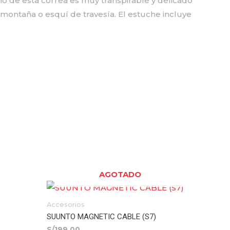
eño de esta correa es muy transpirable y delicado
 montaña o esquí de travesía. El estuche incluye
AGOTADO
Accesorios
SUUNTO MAGNETIC CABLE (S7)
S/
199.00