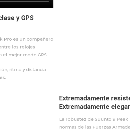
 clase y GPS
eak Pro es un compañero
entre los relojes
en el mejor modo GPS.
ón, ritmo y distancia
es.
Extremadamente resist
Extremadamente elegan
La robustez de Suunto 9 Peak 
normas de las Fuerzas Armadas