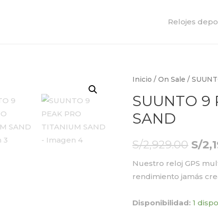
Relojes depo
Inicio
/
On Sale
/ SUUNT
SUUNTO 9 
SAND
S/
2,929.00
S/
2,
Nuestro reloj GPS mul
rendimiento jamás crea
Disponibilidad:
1 disp