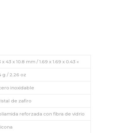
 x 43 x 10.8 mm / 1.69 x 1.69 x 0.43 «
 g / 2.26 oz
cero inoxidable
istal de zafiro
liamida reforzada con fibra de vidrio
licona