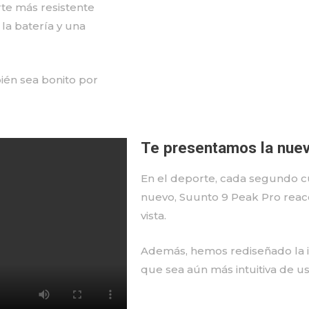
te más resistente
la batería y una
ién sea bonito por
Te presentamos la nueva
En el deporte, cada segundo cu
nuevo, Suunto 9 Peak Pro reacc
vista.
Además, hemos rediseñado la i
que sea aún más intuitiva de usa