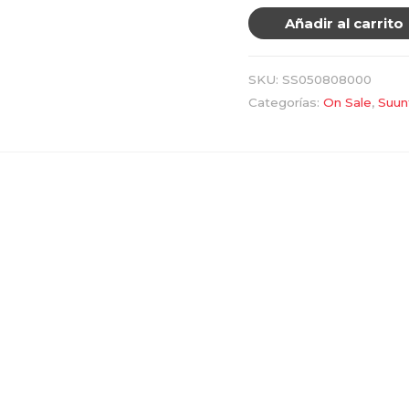
Añadir al carrito
SKU:
SS050808000
Categorías:
On Sale
,
Suun