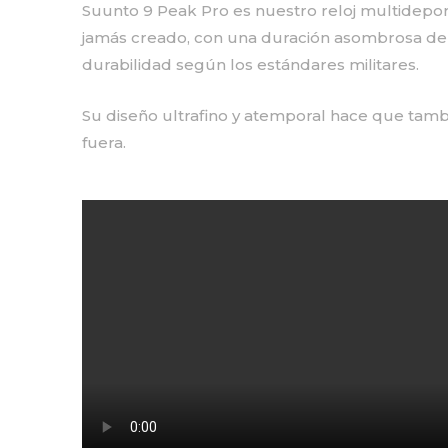
Suunto 9 Peak Pro es nuestro reloj multidepor
jamás creado, con una duración asombrosa de 
durabilidad según los estándares militares.
Su diseño ultrafino y atemporal hace que tamb
fuera.