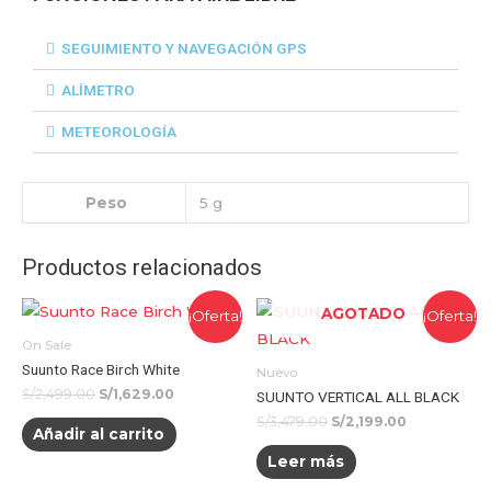
SEGUIMIENTO Y NAVEGACIÓN GPS
ALÍMETRO
METEOROLOGÍA
Peso
5 g
Productos relacionados
AGOTADO
¡Oferta!
¡Oferta!
On Sale
Suunto Race Birch White
Nuevo
S/
2,499.00
S/
1,629.00
SUUNTO VERTICAL ALL BLACK
S/
3,479.00
S/
2,199.00
Añadir al carrito
Leer más