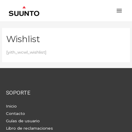
Wishlist
[yith_wcwl_wishlist]
SOPORTE
Inicio
Contacto
Guías de usuario
Libro de reclamaciones