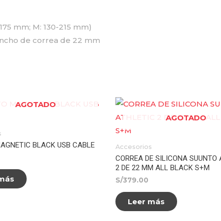
-175 mm; M: 130-215 mm)
 ancho de correa de 22 mm
AGOTADO
AGOTADO
s
AGNETIC BLACK USB CABLE
Accesorios
CORREA DE SILICONA SUUNTO 
2 DE 22 MM ALL BLACK S+M
 más
S/
379.00
Leer más