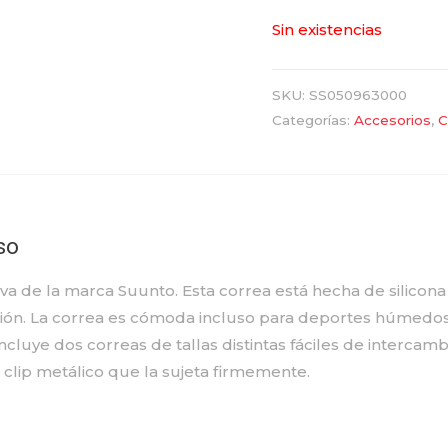
Sin existencias
SKU:
SS050963000
Categorías:
Accesorios
,
C
so
tiva de la marca Suunto. Esta correa está hecha de silic
sión. La correa es cómoda incluso para deportes húmedo
incluye dos correas de tallas distintas fáciles de interca
e clip metálico que la sujeta firmemente.