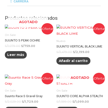
CARRERA
Productos relacionados
AGOTADO
¡Oferta!
¡Oferta!
On Sale
SUUNTO 5 PEAK OCHRE
Nuevo
S/
1,079.00
S/
759.00
SUUNTO VERTICAL BLACK LIME
S/
3,479.00
S/
2,199.00
Leer más
Añadir al carrito
AGOTADO
¡Oferta!
¡Oferta!
On Sale
On Sale
Suunto Race S Gravel Gray
SUUNTO CORE ALPHA STEALTH
S/
2,029.00
S/
1,729.00
S/
1,599.00
S/
1,099.00